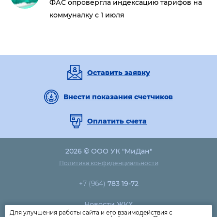
ФАС опровергла индексацию тарифов на
коммуналку с 1 июля
Оставить заявку
Внести показания счетчиков
Оплатить счета
2026 © ООО УК "МиДан"
Политика конфиденциальности
+7 (964)
783 19-72
Новости ЖКХ
Для улучшения работы сайта и его взаимодействия с
Новости компании