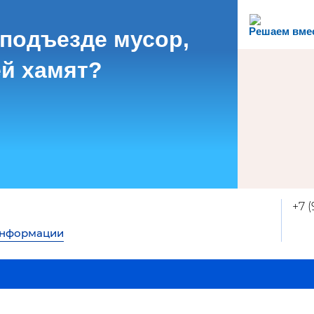
Решаем вме
 подъезде мусор,
й хамят?
+7 
информации