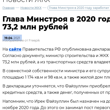
—
—
Главная
Новости ЖКХ
Глава Минстроя в 2020 году заработал
Глава Минстроя в 2020 го
73,2 млн рублей
19.04
2021
Изображение от Freepik
На
сайте
Правительства РФ опубликована декларац
Согласно документу, министр строительства и ЖКХ
73,2 млн рублей, а из транспортных средств владе
В совместной собственности министра и его супру
площадью 1 174 кв.м и 98 кв.м, а также жилой дом пл
В декларации уточняется, что Файзуллин приобре
кредитных средств, а также денег, полученных от 
Напомним, что Ирек Файзуллин был назначен на д
ноябре 2020 года. До этого он занимал пост перво