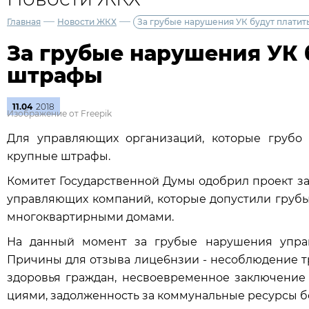
—
—
Главная
Новости ЖКХ
За грубые нарушения УК будут плати
За грубые нарушения УК 
штрафы
11.04
2018
Изображение от Freepik
Для управляющих организаций, которые грубо 
крупные штрафы.
Комитет Государственной Думы одобрил проект з
управляющих компаний, которые допустили груб
многоквартирными домами.
На данный момент за грубые нарушения упра
Причины для отзыва лице6нзии - несоблюдение т
здо­ровья граждан, несвоевременное заключени
циями, задолженность за коммунальные рес­урсы бо