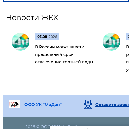
Новости ЖКХ
03.08
2026
В России могут ввести
В
предельный срок
р
отключение горячей воды
п
у
ООО УК "МиДан"
Оставить заяв
2026 © ООО УК "МиДан"
+7 (964)
783 1