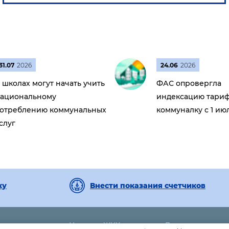
31.07
2026
24.06
2026
 школах могут начать учить
ФАС опровергла
ациональному
индексацию тариф
отреблению коммунальных
коммуналку с 1 ию
слуг
ку
Внести показания счетчиков
Новости ЖКХ
Дома
9-72