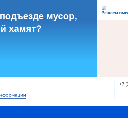
Решаем вме
 подъезде мусор,
й хамят?
+7 
информации