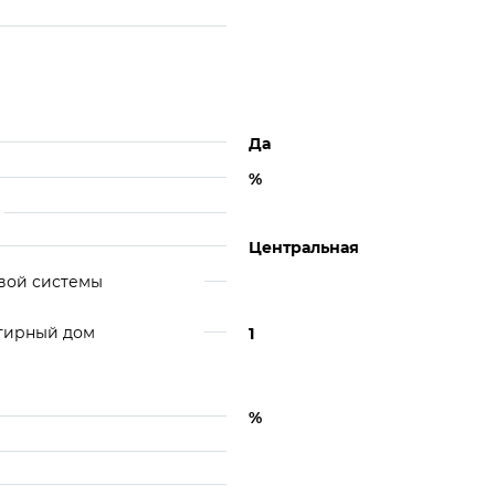
Да
%
Центральная
вой системы
ртирный дом
1
%