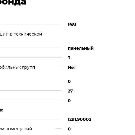
фонда
1981
ции в технической
панельный
3
обильных групп
Нет
0
27
0
е:
1291.90002
ием помещений
0