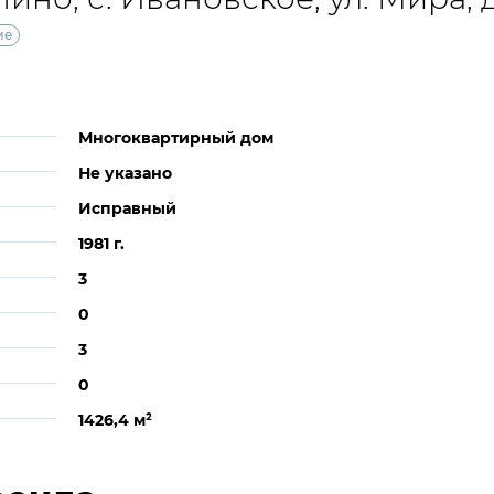
ме
Многоквартирный дом
Не указано
Исправный
1981 г.
3
0
3
0
1426,4 м
²