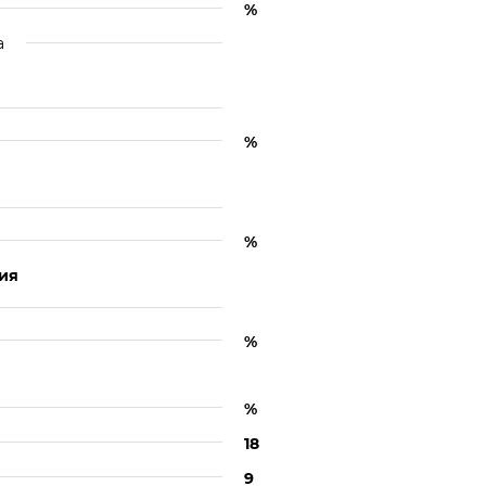
%
а
%
%
ия
%
%
18
9