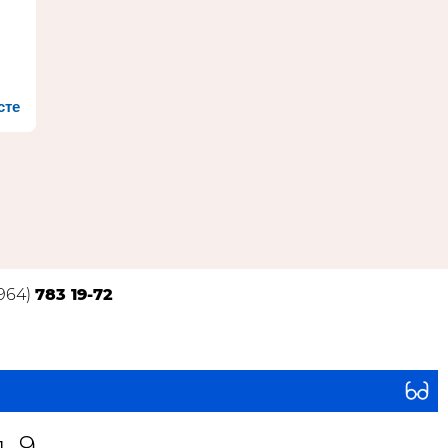
сте
(964)
783 19-72
. 9