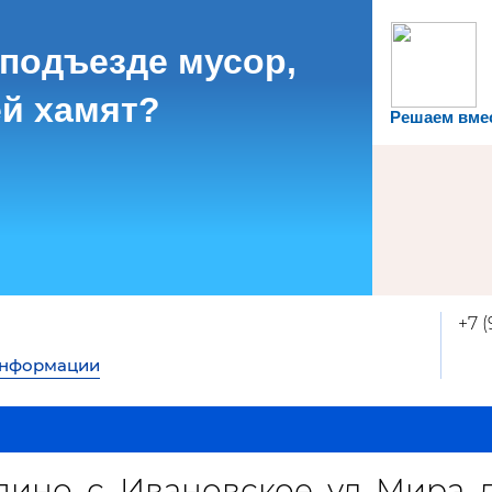
 подъезде мусор,
й хамят?
Решаем вме
+7 
информации
пино, с. Ивановское, ул. Мира, д