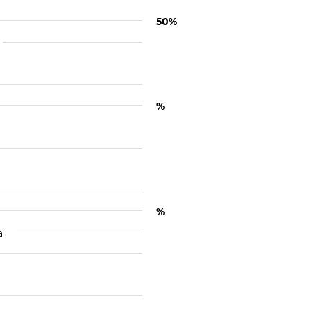
50%
%
%
а